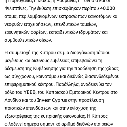
η Πορτογαλία, η Μάλτα, η Ρουμανία, η Τυνησία και οι
Φιλιππίνες. Την έκθεση επισκέφθηκαν περίπου 40.000
άτομα, περιλαμβανομένων εκπροσώπων καινοτόμων και
νεοφυών επιχειρήσεων, επενδυτικών ταμείων,
ερευνητικών φορέων, εκπαιδευτικών ιδρυμάτων και
συμβουλευτικών οίκων.
Η συμμετοχή της Κύπρου σε μια διοργάνωση τέτοιου
μεγέθους και διεθνούς εμβέλειας επιβεβαιώνει τη
δέσμευση της Κυβέρνησης για την προώθηση της χώρας
ως σύγχρονου, καινοτόμου και διεθνώς διασυνδεδεμένου
επιχειρηματικού κέντρου. Παράλληλα, αναδεικνύει τον
ρόλο του YEEB, του Κυπριακού Εμπορικού Κέντρου στο
Λονδίνο και του Invest Cyprus στην προσέλκυση
ποιοτικών επενδύσεων και στην ενίσχυση της
εξωστρέφειας της κυπριακής οικονομίας. Η Κύπρος
φιλοξενεί σήμερα σημαντικό αριθμό διεθνών εταιρειών